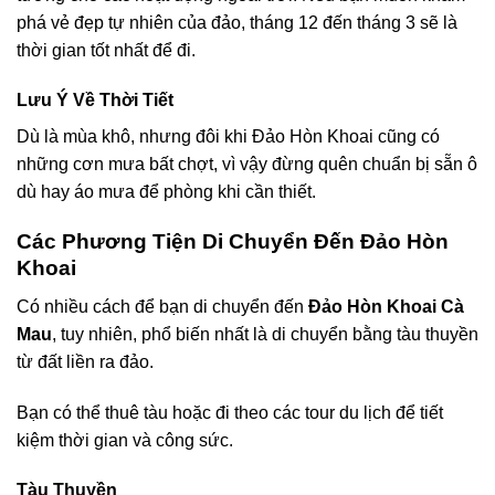
phá vẻ đẹp tự nhiên của đảo, tháng 12 đến tháng 3 sẽ là
thời gian tốt nhất để đi.
Lưu Ý Về Thời Tiết
Dù là mùa khô, nhưng đôi khi Đảo Hòn Khoai cũng có
những cơn mưa bất chợt, vì vậy đừng quên chuẩn bị sẵn ô
dù hay áo mưa để phòng khi cần thiết.
Các Phương Tiện Di Chuyển Đến Đảo Hòn
Khoai
Có nhiều cách để bạn di chuyển đến
Đảo Hòn Khoai Cà
Mau
, tuy nhiên, phổ biến nhất là di chuyển bằng tàu thuyền
từ đất liền ra đảo.
Bạn có thể thuê tàu hoặc đi theo các tour du lịch để tiết
kiệm thời gian và công sức.
Tàu Thuyền