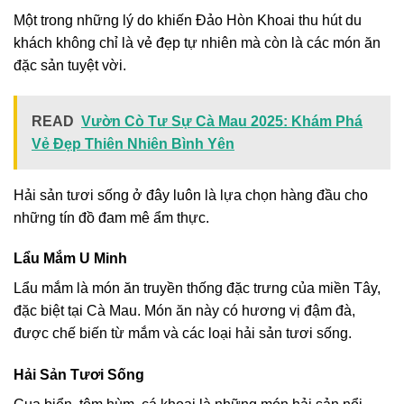
Một trong những lý do khiến Đảo Hòn Khoai thu hút du
khách không chỉ là vẻ đẹp tự nhiên mà còn là các món ăn
đặc sản tuyệt vời.
READ
Vườn Cò Tư Sự Cà Mau 2025: Khám Phá
Vẻ Đẹp Thiên Nhiên Bình Yên
Hải sản tươi sống ở đây luôn là lựa chọn hàng đầu cho
những tín đồ đam mê ẩm thực.
Lẩu Mắm U Minh
Lẩu mắm là món ăn truyền thống đặc trưng của miền Tây,
đặc biệt tại Cà Mau. Món ăn này có hương vị đậm đà,
được chế biến từ mắm và các loại hải sản tươi sống.
Hải Sản Tươi Sống