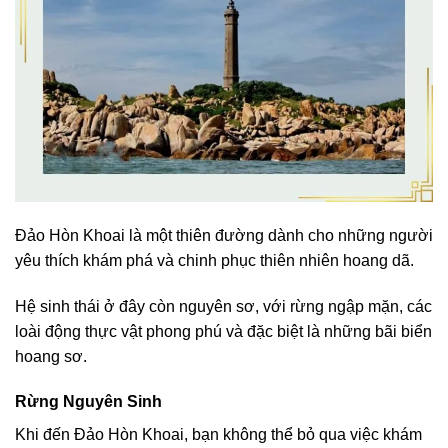
Đảo Hòn Khoai là một thiên đường dành cho những người
yêu thích khám phá và chinh phục thiên nhiên hoang dã.
Hệ sinh thái ở đây còn nguyên sơ, với rừng ngập mặn, các
loài động thực vật phong phú và đặc biệt là những bãi biển
hoang sơ.
Rừng Nguyên Sinh
Khi đến Đảo Hòn Khoai, bạn không thể bỏ qua việc khám