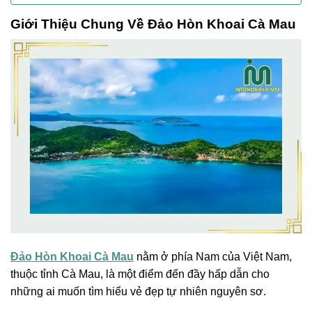
Giới Thiệu Chung Về Đảo Hòn Khoai Cà Mau
Đảo Hòn Khoai Cà Mau
nằm ở phía Nam của Việt Nam,
thuộc tỉnh Cà Mau, là một điểm đến đầy hấp dẫn cho
những ai muốn tìm hiểu vẻ đẹp tự nhiên nguyên sơ.