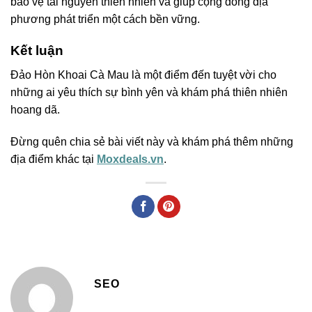
bảo vệ tài nguyên thiên nhiên và giúp cộng đồng địa
phương phát triển một cách bền vững.
Kết luận
Đảo Hòn Khoai Cà Mau là một điểm đến tuyệt vời cho
những ai yêu thích sự bình yên và khám phá thiên nhiên
hoang dã.
Đừng quên chia sẻ bài viết này và khám phá thêm những
địa điểm khác tại
Moxdeals.vn
.
SEO