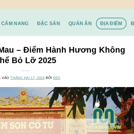
CẨM NANG
ĐẶC SẢN
QUÁN ĂN
ĐỊA ĐIỂM
Mau – Điểm Hành Hương Không
hể Bỏ Lỡ 2025
G VÀO
THÁNG HAI 17, 2025
BỞI
SEO