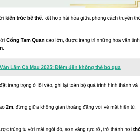
với
kiến trúc bề thế
, kết hợp hài hòa giữa phong cách truyền th
với
Cổng Tam Quan
cao lớn, được trang trí những hoa văn tinh
am
.
ý Văn Lâm Cà Mau 2025: Điểm đến không thể bỏ qua
ặt trang trọng ở lối vào, ghi lại toàn bộ quá trình hình thành và
cao
2m
, đứng giữa không gian thoáng đãng với vẻ mặt hiền từ,
được trùng tu với mái ngói đỏ, sơn vàng rực rỡ, trở thành nơi
th