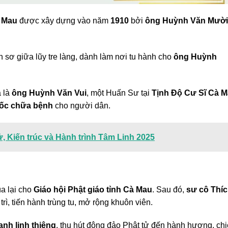
 Mau
được xây dựng vào năm
1910
bởi
ông Huỳnh Văn Mười
 sơ giữa lũy tre làng, dành làm nơi tu hành cho
ông Huỳnh
a là
ông Huỳnh Văn Vui
, một Huấn Sư tại
Tịnh Độ Cư Sĩ Cà 
uốc chữa bệnh
cho người dân.
, Kiến trúc và Hành trình Tâm Linh 2025
a lại cho
Giáo hội Phật giáo tỉnh Cà Mau
. Sau đó,
sư cô Thí
 trì, tiến hành trùng tu, mở rộng khuôn viên.
anh linh thiêng
, thu hút đông đảo Phật tử đến hành hương, ch