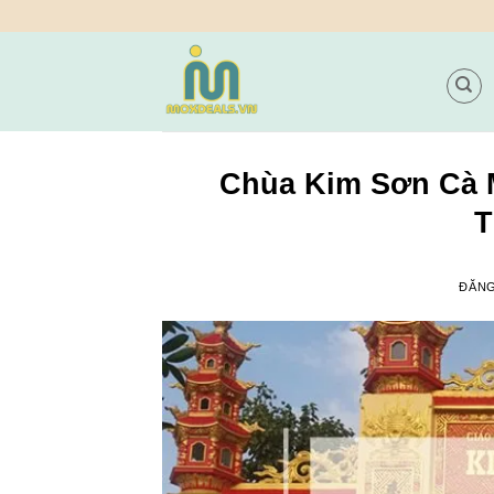
Bỏ
qua
nội
dung
Chùa Kim Sơn Cà 
T
ĐĂN