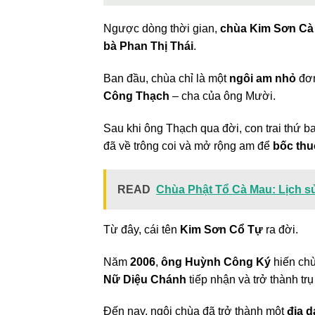
Ngược dòng thời gian,
chùa Kim Sơn Cà
bà Phan Thị Thái
.
Ban đầu, chùa chỉ là một
ngôi am nhỏ
đơn
Công Thạch
– cha của ông Mười.
Sau khi ông Thạch qua đời, con trai thứ b
đã về trông coi và mở rộng am để
bốc th
READ
Chùa Phật Tổ Cà Mau: Lịch sử
Từ đây, cái tên
Kim Sơn Cổ Tự
ra đời.
Năm
2006
,
ông Huỳnh Công Ký
hiến chù
Nữ Diệu Chánh
tiếp nhận và trở thành trụ
Đến nay, ngôi chùa đã trở thành một
địa d