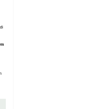
di
0m
m