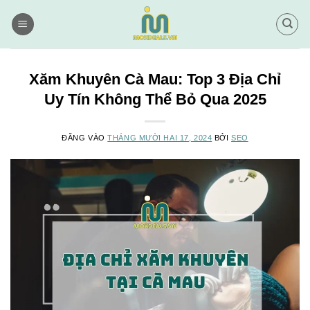
Bỏ
qua
nội
dung
Xăm Khuyên Cà Mau: Top 3 Địa Chỉ
Uy Tín Không Thể Bỏ Qua 2025
ĐĂNG VÀO
THÁNG MƯỜI HAI 17, 2024
BỞI
SEO