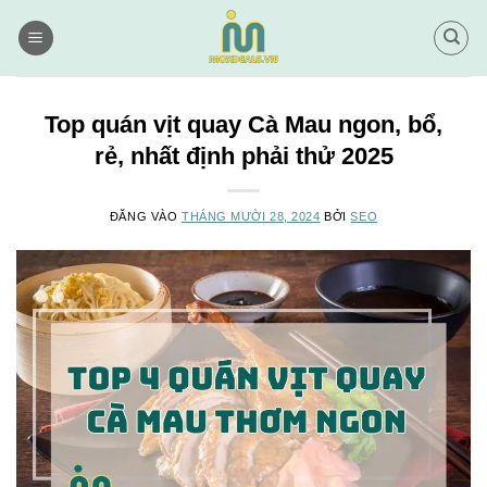
Bỏ
qua
nội
dung
Top quán vịt quay Cà Mau ngon, bổ,
rẻ, nhất định phải thử 2025
ĐĂNG VÀO
THÁNG MƯỜI 28, 2024
BỞI
SEO