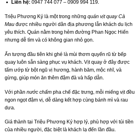
Liên hệ:
0947 744 077 – 0909 994 119.
Triệu Phương Ký là một trong những
quán vịt quay Cà
Mau
được nhiều người dân địa phương lẫn khách du lịch
yêu thích. Quán nằm trong hẻm đường Phan Ngọc Hiển
nhưng dễ tìm và có không gian nhỏ gọn.
Ấn tượng đầu tiên khi ghé là mùi thơm quyến rũ từ bếp
quay luôn sẵn sàng phục vụ khách. Vịt quay ở đây được
tẩm ướp từ bột ngũ vị hương, hành băm, mộc nhĩ, và
gừng, giúp món ăn thêm đậm đà và hấp dẫn.
Với phần
nước chấm
pha chế đặc trưng, mỗi miếng vịt đều
ngon ngọt đậm vị, dễ dàng kết hợp cùng bánh mì và rau
dưa.
Giá thành tại Triệu Phương Ký hợp lý, phù hợp với túi tiền
của nhiều người, đặc biệt là khách lạ đến lần đầu.