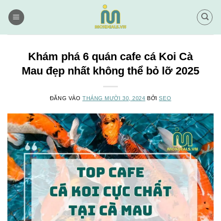
Bỏ
qua
nội
dung
Khám phá 6 quán cafe cá Koi Cà
Mau đẹp nhất không thể bỏ lỡ 2025
ĐĂNG VÀO
THÁNG MƯỜI 30, 2024
BỞI
SEO