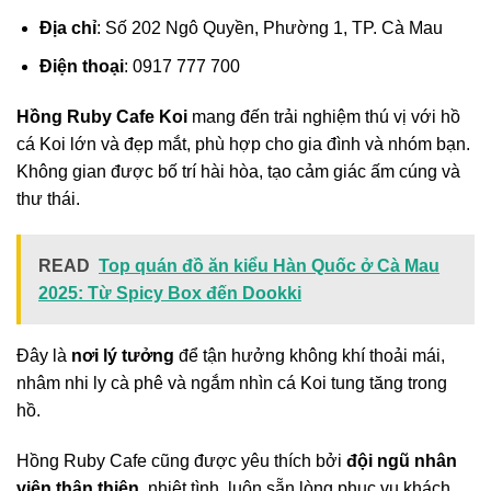
Địa chỉ
: Số 202 Ngô Quyền, Phường 1, TP. Cà Mau
Điện thoại
: 0917 777 700
Hồng Ruby Cafe Koi
mang đến trải nghiệm thú vị với hồ
cá Koi lớn và đẹp mắt, phù hợp cho gia đình và nhóm bạn.
Không gian được bố trí hài hòa, tạo cảm giác ấm cúng và
thư thái.
READ
Top quán đồ ăn kiểu Hàn Quốc ở Cà Mau
2025: Từ Spicy Box đến Dookki
Đây là
nơi lý tưởng
để tận hưởng không khí thoải mái,
nhâm nhi ly cà phê và ngắm nhìn cá Koi tung tăng trong
hồ.
Hồng Ruby Cafe cũng được yêu thích bởi
đội ngũ nhân
viên thân thiện
, nhiệt tình, luôn sẵn lòng phục vụ khách