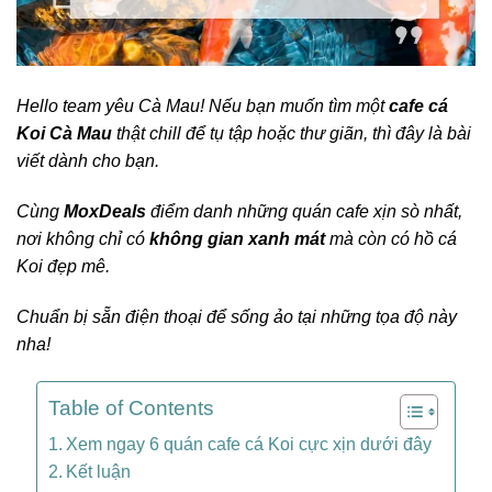
Hello team yêu Cà Mau! Nếu bạn muốn tìm một
cafe cá
Koi Cà Mau
thật chill để tụ tập hoặc thư giãn, thì đây là bài
viết dành cho bạn.
Cùng
MoxDeals
điểm danh những quán cafe xịn sò nhất,
nơi không chỉ có
không gian xanh mát
mà còn có hồ cá
Koi đẹp mê.
Chuẩn bị sẵn điện thoại để sống ảo tại những tọa độ này
nha!
Table of Contents
Xem ngay 6 quán cafe cá Koi cực xịn dưới đây
Kết luận