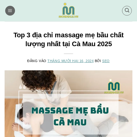
Bỏ
qua
nội
dung
Top 3 địa chỉ massage mẹ bầu chất
lượng nhất tại Cà Mau 2025
ĐĂNG VÀO
THÁNG MƯỜI HAI 16, 2024
BỞI
SEO