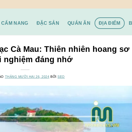
CẨM NANG
ĐẶC SẢN
QUÁN ĂN
ĐỊA ĐIỂM
c Cà Mau: Thiên nhiên hoang sơ
ải nghiệm đáng nhớ
VÀO
THÁNG MƯỜI HAI 26, 2024
BỞI
SEO