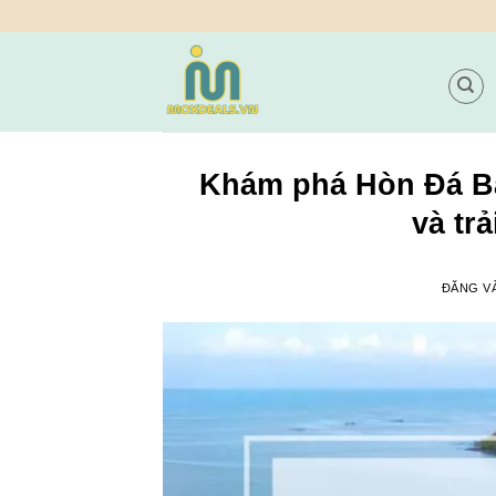
Bỏ
qua
nội
dung
Khám phá Hòn Đá Bạ
và tr
ĐĂNG 