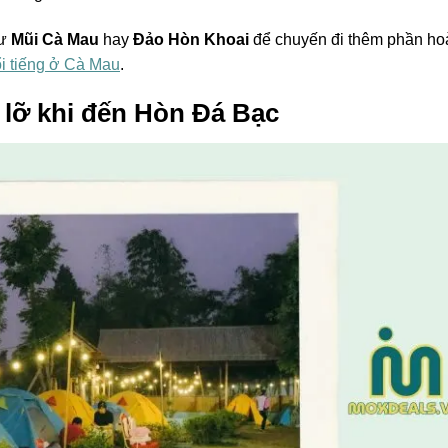
hư
Mũi Cà Mau
hay
Đảo Hòn Khoai
để chuyến đi thêm phần ho
ổi tiếng ở Cà Mau
.
 lỡ khi đến Hòn Đá Bạc