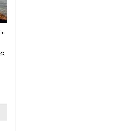
ợp
c: