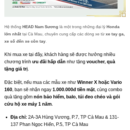
Hệ thống
HEAD Nam Sương
là một trong những đại lý
Honda
lớn nhất
tại Cà Mau, chuyên cung cấp các dòng xe từ
xe tay ga,
xe số đến xe côn tay
.
Khi mua xe tại đây, khách hàng sẽ được hưởng nhiều
chương trình
ưu đãi hấp dẫn
như tặng
voucher, quà
tặng giá trị
.
Đặc biệt, nếu mua các mẫu xe như
Winner X hoặc Vario
160
, bạn sẽ nhận ngay
1.000.000đ tiền mặt
, cùng combo
quà tặng gồm
nón bảo hiểm, balo, túi đeo chéo và gói
cứu hộ xe máy 1 năm
.
Địa chỉ:
2A-3A Hùng Vương, P.7, TP Cà Mau & 131-
137 Phan Ngọc Hiển, P.5, TP Cà Mau