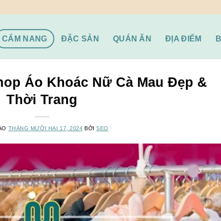
CẨM NANG
ĐẶC SẢN
QUÁN ĂN
ĐỊA ĐIỂM
hop Áo Khoác Nữ Cà Mau Đẹp &
Thời Trang
VÀO
THÁNG MƯỜI HAI 17, 2024
BỞI
SEO