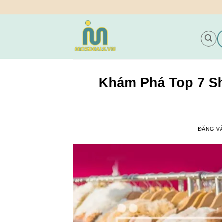
Bỏ
qua
nội
dung
Khám Phá Top 7 S
ĐĂNG 