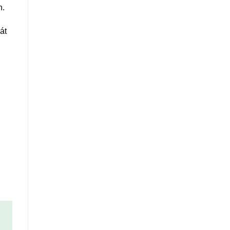
h.
át