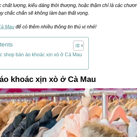
 chất lượng, kiểu dáng thời thượng, hoặc thậm chí là các chươ
ày chắc chắn sẽ không làm bạn thất vọng.
 Cà Mau
để có thêm nhiều thông tin thú vị nhé!
tents
c shop bán áo khoác xịn xò ở Cà Mau
áo khoác xịn xò ở Cà Mau